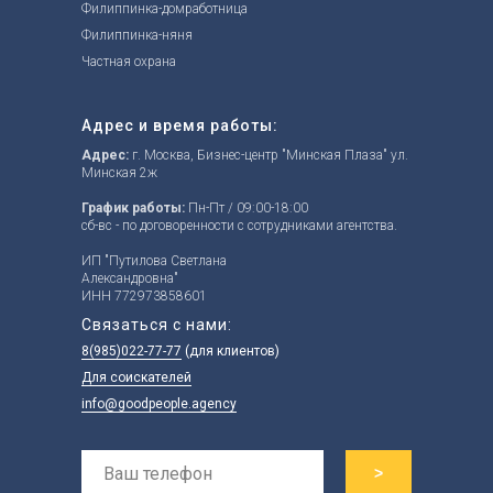
Филиппинка-домработница
Филиппинка-
н
яня
Частная охрана
Адрес и время работы:
Адрес:
г. Москва, Бизнес-центр "Минская Плаза" ул.
Минская 2ж
График работы:
Пн-Пт / 09:00-18:00
сб-вс - по договоренности с сотрудниками агентства.
ИП "Путилова Светлана
Александровна"
ИНН 772973858601
Связаться с нами:
8(985)022-77-77
(для клиентов)
Для соискателей
info@goodpeople.agency
>