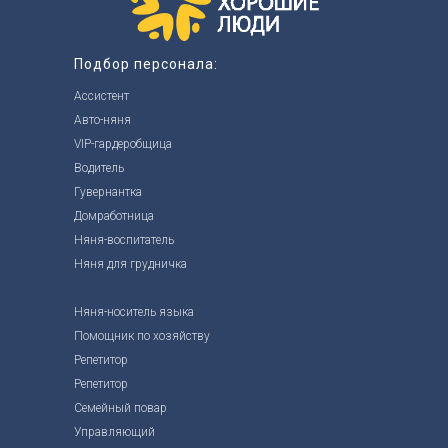
Подбор персонала:
Ассистент
Авто-няня
VIP-гардеробщица
Водитель
Гувернантка
Домработница
Няня-воспитатель
Няня для грудничка
Няня-носитель языка
Помощник по хозяйству
Репетитор
Репетитор
Семейный повар
Управляющий