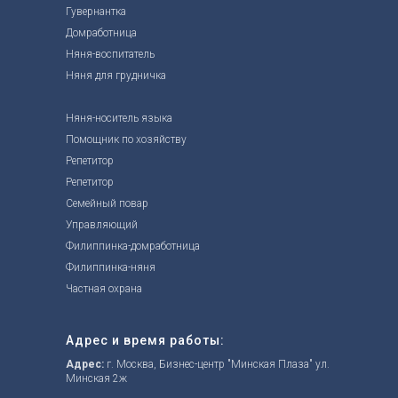
Гувернантка
Домработница
Няня-воспитатель
Няня для грудничка
Няня-носитель языка
Помощник по хозяйству
Репетитор
Репетитор
Семейный повар
Управляющий
Филиппинка-домработница
Филиппинка-
н
яня
Частная охрана
Адрес и время работы:
Адрес:
г. Москва, Бизнес-центр "Минская Плаза" ул.
Минская 2ж