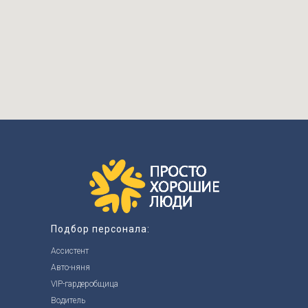
Подбор персонала:
Ассистент
Авто-няня
VIP-гардеробщица
Водитель